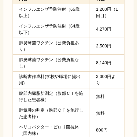
インフルエンザ予防注射（65歳
1,200円（1
以上）
回目）
インフルエンザ予防注射（64歳
4,270円
以下）
肺炎球菌ワクチン（公費負担あ
2,500円
り）
肺炎球菌ワクチン（公費負担な
8,140円
し）
診断書作成料(学校や職場に提出
3,300円よ
用)
り
腹部内臓脂肪測定（腹部ＣＴを施
無料
行した患者様）
肺気腫の判定（胸部ＣＴを施行し
無料
た患者様）
ヘリコバクター・ピロリ菌抗体
800円
（国内株）